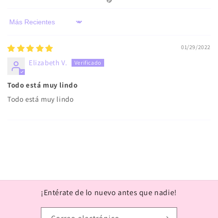
🫰🏻
Sort by
🫰
01/29/2022
Elizabeth V.
💜
Todo está muy lindo
Todo está muy lindo
¡Entérate de lo nuevo antes que nadie!