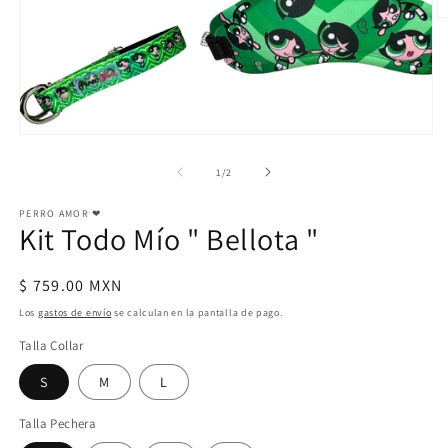
🫰🏻
💜
de
1
/
2
PERRO AMOR ❤
Kit Todo Mío " Bellota "
Precio
$ 759.00 MXN
habitual
Los
gastos de envío
se calculan en la pantalla de pago.
Talla Collar
S
M
L
Talla Pechera