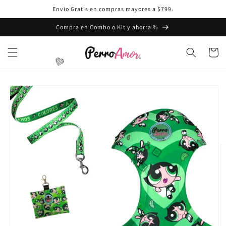
Ir
Envio Gratis en compras mayores a $799.
directamente
💜
al contenido
Compra en Combo o Kit y ahorra %
Carrito
Ir
directamente
a la
información
del producto
💜
🫰🏻