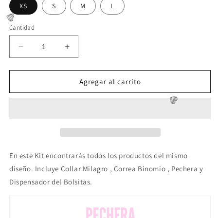
XS
S
M
L
Cantidad
Reducir
Aumentar
cantidad
cantidad
para
para
💜
Kit
Kit
Agregar al carrito
Todo
Todo
Mío
Mío
&quot;
&quot;
Bellota
Bellota
&quot;
&quot;
En este Kit encontrarás todos los productos del mismo
diseño. Incluye Collar Milagro , Correa Binomio , Pechera y
💜
Dispensador del Bolsitas.